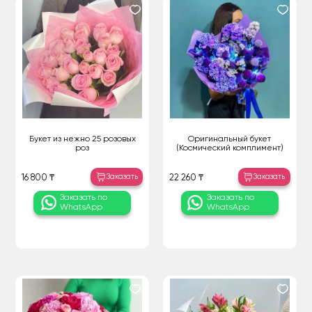
Букет из нежно 25 розовых
Оригинальный букет
роз
(Космический комплимент)
Заказать
Заказать
16 800 ₸
22 260 ₸
Заказать по
Заказать по
WhatsApp
WhatsApp