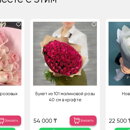
 розовых
Букет из 101 малиновой розы
Нов
40 см в крафте
54 000 ₸
22 500 
Заказать
Заказать