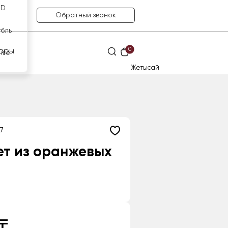
SD
Обратный звонок
убль
0
ары
нге
Жетысай
7
ет из оранжевых