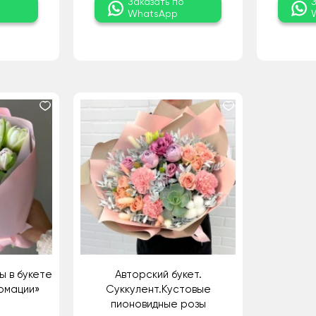
о
Заказать по
WhatsApp
ы в букете
Авторский букет.
рмации»
Суккулент.Кустовые
пионовидные розы