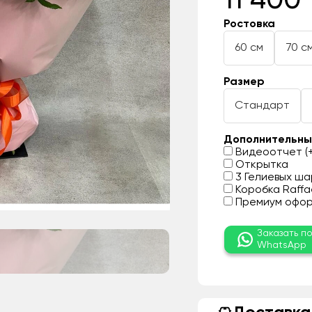
11 400 
Ростовка
60 см
70 с
Размер
Стандарт
Дополнительны
Видеоотчет (+
Открытка
3 Гелиевых шар
Коробка Raffae
Премиум оформ
Заказать п
WhatsApp