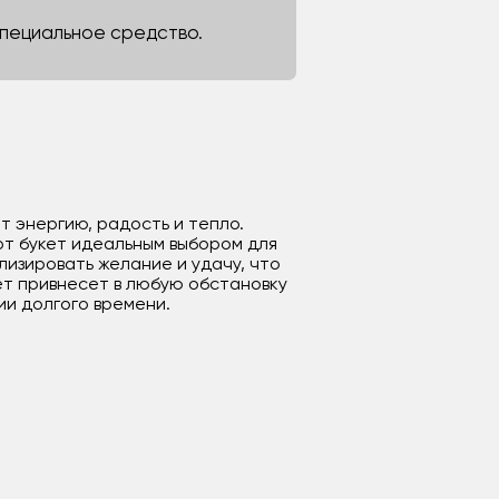
 специальное средство.
т энергию, радость и тепло.
от букет идеальным выбором для
изировать желание и удачу, что
ет привнесет в любую обстановку
ии долгого времени.