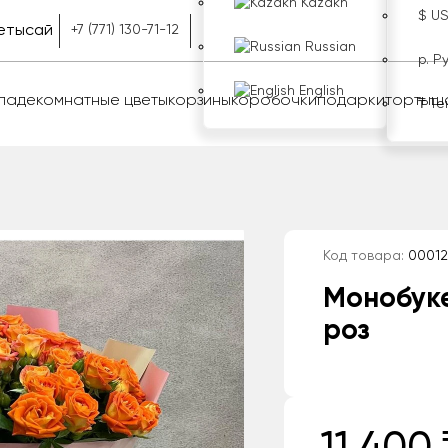
Kazakh
$ U
етысай
+7 (771) 130-71-12
Russian
р. Р
English
оладе
комнатные цветы
корзины
коробочки
подарки
торты
ш
₸ Те
Код товара:
00012
Монобук
роз