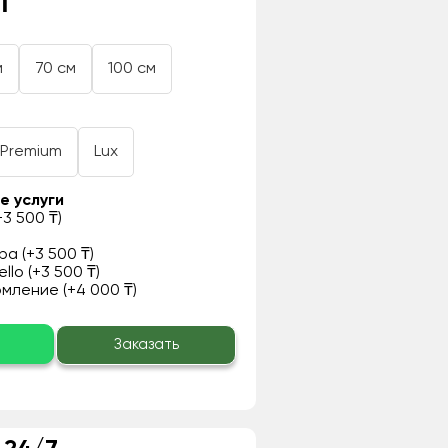
₸
м
70 см
100 см
Premium
Lux
е услуги
3 500 ₸)
а (+3 500 ₸)
llo (+3 500 ₸)
ление (+4 000 ₸)
о
Заказать