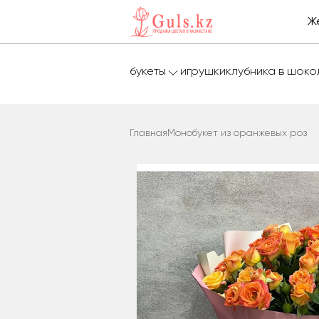
Ж
букеты
игрушки
клубника в шок
Главная
Монобукет из оранжевых роз