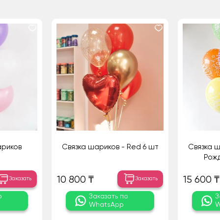
ариков
Связка шариков - Red 6 шт
Связка 
Рожд
10 800 ₸
15 600 ₸
Заказать
Заказать
о
Заказать по
З
WhatsApp
W