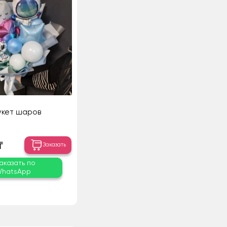
укет шаров
₸
Заказать
аказать по
hatsApp