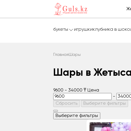
Ж
букеты
игрушки
клубника в шок
Главная
Шары
Шары в Жетыс
9600
-
34000
₸
Цена
-
Сбросить
Выберите фильтры
Выберите фильтры