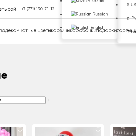
Kazakh
$ U
етысай
+7 (771) 130-71-12
Russian
р. Р
English
оладе
комнатные цветы
корзины
коробочки
подарки
торты
ш
₸ Те
ае
₸