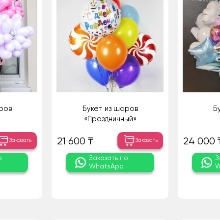
ров
Букет из шаров
Б
«Праздничный»
21 600 ₸
24 000 
Заказать
Заказать
о
Заказать по
З
WhatsApp
W