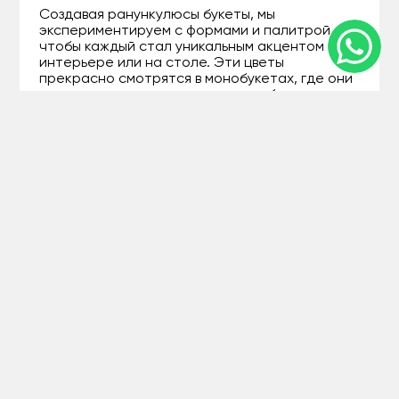
Создавая ранункулюсы букеты, мы
экспериментируем с формами и палитрой,
чтобы каждый стал уникальным акцентом в
интерьере или на столе. Эти цветы
прекрасно смотрятся в монобукетах, где они
доминируют, или в миксах, где добавляют
нежности более строгими розам или пионам.
Букет с лютиками
, как мы их ласково
называем, может быть круглым для
компактности или каскадным для wow-
эффекта – выбор за вами.
Вот несколько идей для вдохновения,
основанных на наших бестселлерах:
Минималистичный: 20 ранункулюсов в
оттенках персика с эвкалиптом –
идеален для офиса или casual-встречи.
Романтический: Смешанный букет с
ранункулюсом и гортензией в пастели –
для свидания или признания.
Праздничный: Пышный вариант с
лютиками и лизиантусом, украшенный
лентой – подойдет для свадьбы или