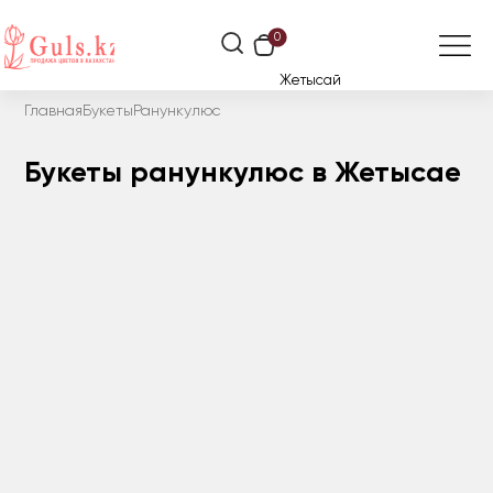
0
Жетысай
Главная
Букеты
Ранункулюс
Букеты ранункулюс в Жетысае