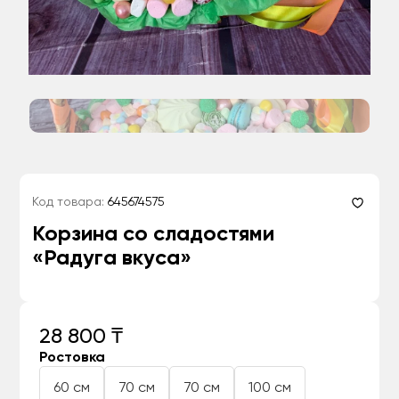
Код товара:
645674575
Корзина со сладостями
«Радуга вкуса»
28 800 ₸
Ростовка
60 см
70 см
70 см
100 см