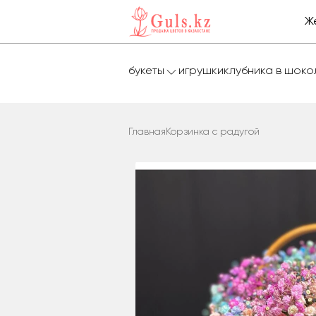
Ж
букеты
игрушки
клубника в шок
Главная
Корзинка с радугой