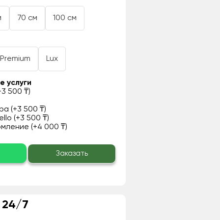
м
70 см
100 см
Premium
Lux
е услуги
3 500 ₸)
а (+3 500 ₸)
llo (+3 500 ₸)
ление (+4 000 ₸)
о
Заказать
 24/7