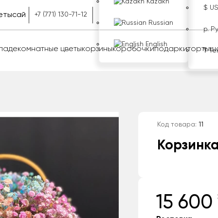
Kazakh
$ U
етысай
+7 (771) 130-71-12
Russian
р. Р
English
оладе
комнатные цветы
корзины
коробочки
подарки
торты
ш
₸ Те
Код товара:
11
Корзинка
15 600