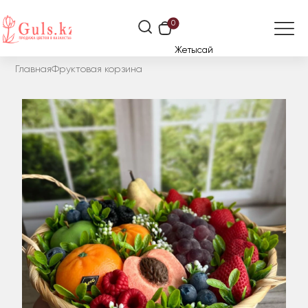
0
Жетысай
Главная
Фруктовая корзина