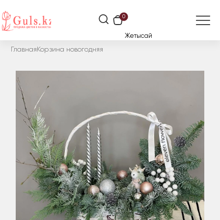
0
Жетысай
Главная
Корзина новогодняя