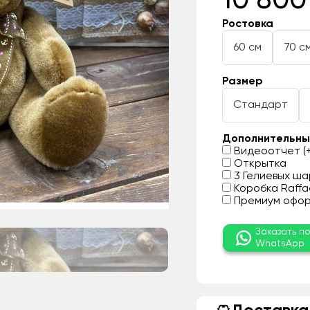
10 800
Ростовка
60 см
70 с
Размер
Стандарт
Дополнительны
Видеоотчет (+
Открытка
3 Гелиевых шар
Коробка Raffae
Премиум оформ
Заказать п
WhatsApp