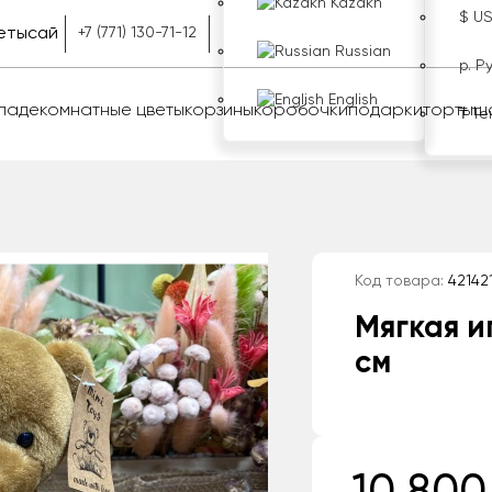
Kazakh
$ U
етысай
+7 (771) 130-71-12
Russian
р. Р
English
оладе
комнатные цветы
корзины
коробочки
подарки
торты
ш
₸ Те
Код товара:
42142
Мягкая 
см