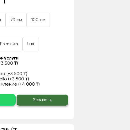
 ₸
м
70 см
100 см
Premium
Lux
е услуги
3 500 ₸)
а (+3 500 ₸)
llo (+3 500 ₸)
ление (+4 000 ₸)
о
Заказать