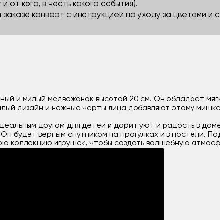
 и от кого, в честь какого события).
м заказе конверт с инструкцией по уходу за цветами и
тный и милый медвежонок высотой 20 см. Он обладает мяг
илый дизайн и нежные черты лица добавляют этому мишк
деальным другом для детей и дарит уют и радость в доме
 Он будет верным спутником на прогулках и в постели. П
вою коллекцию игрушек, чтобы создать волшебную атмосф