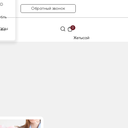
SD
Обратный звонок
убль
0
ары
нге
Жетысай