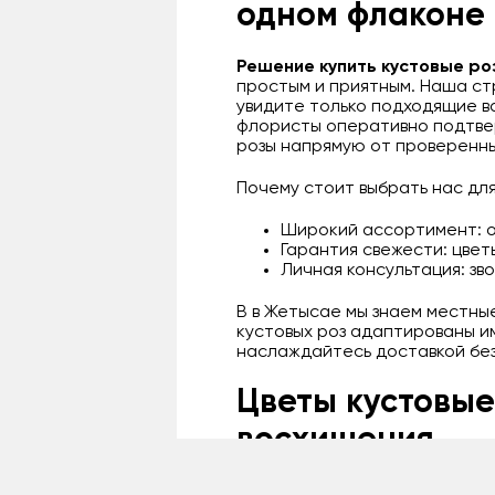
одном флаконе
Решение купить кустовые ро
простым и приятным. Наша стр
увидите только подходящие в
флористы оперативно подтвер
розы напрямую от проверенны
Почему стоит выбрать нас для
Широкий ассортимент: от
Гарантия свежести: цвет
Личная консультация: зв
В в Жетысае мы знаем местны
кустовых роз адаптированы им
наслаждайтесь доставкой без
Цветы кустовые
восхищения
Цветы кустовые розы – не про