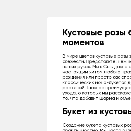
Кустовые розы 
моментов
В мире цветов кустовые розы
свежести. Представьте: нежны
ваших руках. Мы в Guls давно
настоящим хитом любого праз
рождения или просто как спо
классических моно-букетов д
растений. Главное преимущест
ухода, о которых мы расскаж
то, что добавит шарма и объ
Букет из кустов
Создание букета кустовых ро
практичностью. Мы часто види