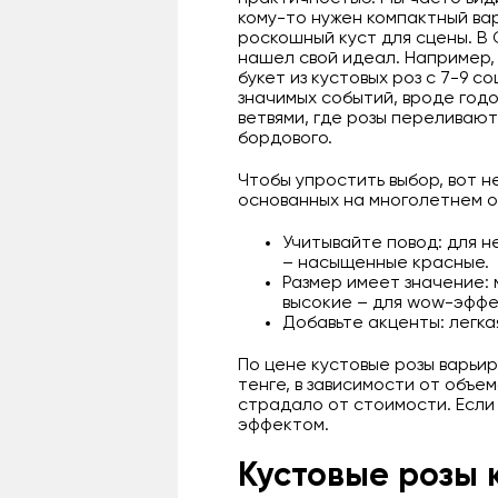
кому-то нужен компактный ва
роскошный куст для сцены. В
нашел свой идеал. Например,
букет из кустовых роз с 7-9 с
значимых событий, вроде годо
ветвями, где розы переливают
бордового.
Чтобы упростить выбор, вот 
основанных на многолетнем о
Учитывайте повод: для н
– насыщенные красные.
Размер имеет значение: 
высокие – для wow-эффе
Добавьте акценты: легка
По цене кустовые розы варьир
тенге, в зависимости от объе
страдало от стоимости. Если
эффектом.
Кустовые розы к