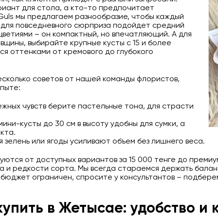
риант для стола, а кто-то предпочитает
 Guls мы предлагаем разнообразие, чтобы каждый
 для повседневного сюрприза подойдет средний
оцветиями – он компактный, но впечатляющий. А для
вщины, выбирайте крупные кусты с 15 и более
ся оттенками от кремового до глубокого
несколько советов от нашей команды флористов,
пыте:
ежных чувств берите пастельные тона, для страсти
мини-кусты до 30 см в высоту удобны для сумки, а
кта.
я зелень или ягоды усиливают объем без лишнего веса.
уются от доступных вариантов за 15 000 тенге до преми
ма и редкости сорта. Мы всегда стараемся держать балан
 бюджет ограничен, спросите у консультантов – подбере
упить в Жетысае: удобство и 