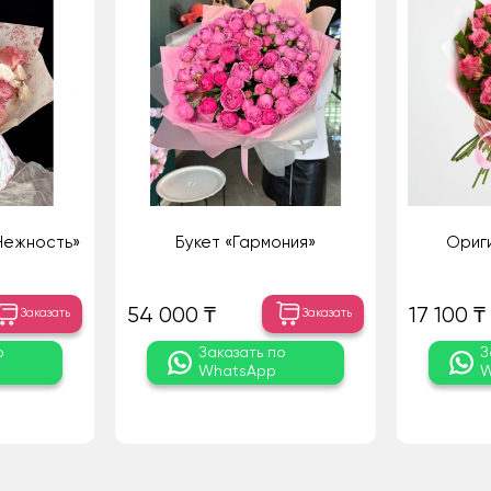
Нежность»
Букет «Гармония»
Ориг
54 000 ₸
17 100 ₸
Заказать
Заказать
о
Заказать по
З
WhatsApp
W