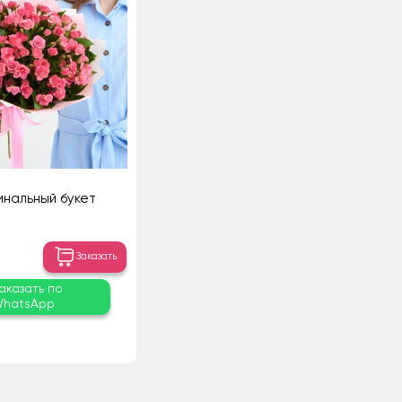
инальный букет
Заказать
аказать по
hatsApp