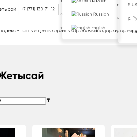
Kazakh
$ U
етысай
+7 (771) 130-71-12
Russian
р. Р
English
оладе
комнатные цветы
корзины
коробочки
подарки
торты
ш
₸ Те
 Жетысай
₸