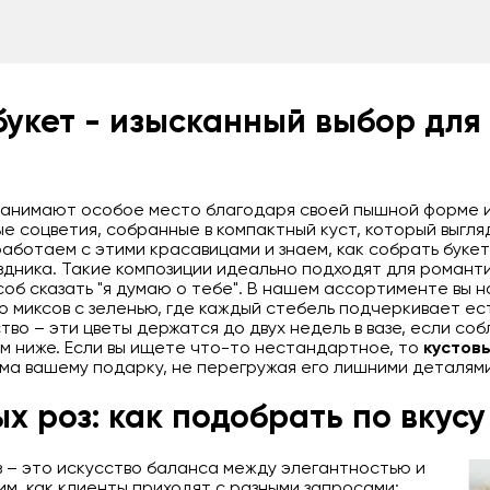
букет - изысканный выбор для
 занимают особое место благодаря своей пышной форме 
е соцветия, собранные в компактный куст, который выгля
 работаем с этими красавицами и знаем, как собрать букет
дника. Такие композиции идеально подходят для романти
соб сказать "я думаю о тебе". В нашем ассортименте вы 
о миксов с зеленью, где каждый стебель подчеркивает е
во – эти цветы держатся до двух недель в вазе, если с
ем ниже. Если вы ищете что-то нестандартное, то
кустов
ема вашему подарку, не перегружая его лишними деталями
ых роз: как подобрать по вкус
з – это искусство баланса между элегантностью и
м, как клиенты приходят с разными запросами: