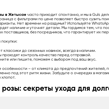
зы в Жетысае
часто приходит спонтанно, и мы в Guls дел
аница с фильтрами по цене позволяет быстро сузить поис
арианты. Нет времени на раздумья? Используйте WhatsAp
дят наличие и уточнят детали. Мы гордимся тем, что по
х поставщиков, без посредников, что гарантирует их пер
 покупки:
 классики до сезонных новинок, всегда в наличии.
ы проходят контроль качества перед отправкой.
оните или пишите, поможем с выбором под ваш вкус.
е особенности – от климата до предпочтений жителей, 
енно под этот ритм жизни. Забудьте о очередях в магази
 хлопот.
 розы: секреты ухода для долг
сто декор, а живые создания, которые требуют