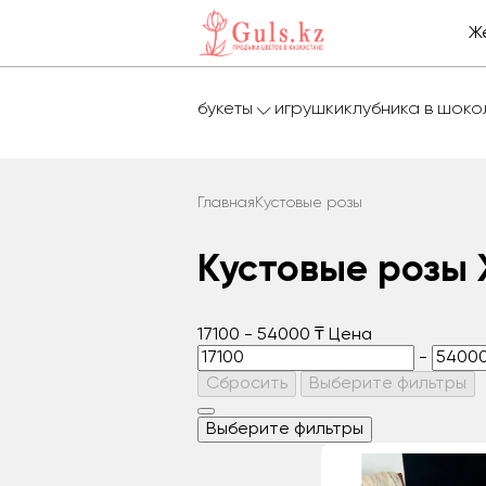
Ж
букеты
игрушки
клубника в шок
Главная
Кустовые розы
Кустовые розы
17100
-
54000
₸
Цена
-
Сбросить
Выберите фильтры
Выберите фильтры