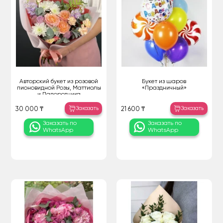
Авторский букет из розовой
Букет из шаров
пионовидной Розы, Маттиолы
«Праздничный»
и Папоротника
Заказать
Заказать
30 000 ₸
21 600 ₸
Заказать по
Заказать по
WhatsApp
WhatsApp