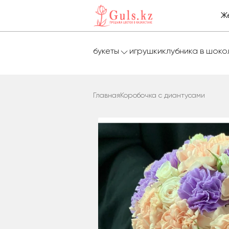
Ж
букеты
игрушки
клубника в шок
Главная
Коробочка с диантусами