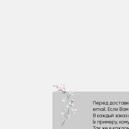
Перед доставко
email. Если Ва
В каждый заказ
(к примеру, кому
Так же в каждо