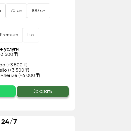
м
70 см
100 см
Premium
Lux
е услуги
3 500 ₸)
а (+3 500 ₸)
llo (+3 500 ₸)
ление (+4 000 ₸)
о
Заказать
 24/7