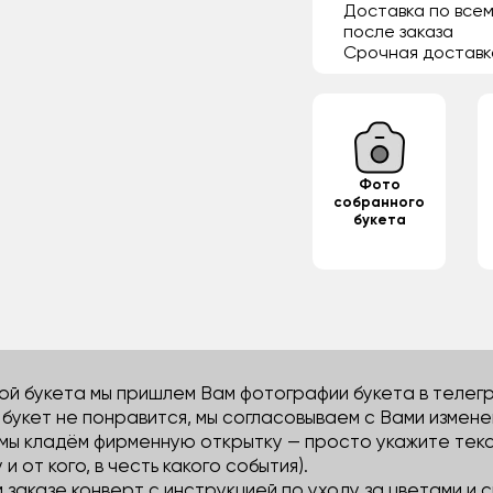
Доставка по всем
после заказа
Срочная доставк
Фото
собранного
букета
й букета мы пришлем Вам фотографии букета в телегра
м букет не понравится, мы согласовываем с Вами измене
 мы кладём фирменную открытку — просто укажите тек
 и от кого, в честь какого события).
м заказе конверт с инструкцией по уходу за цветами и