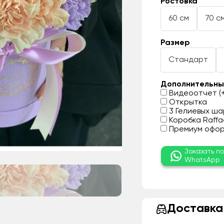
Ростовка
60 см
70 с
Размер
Стандарт
Дополнительны
Видеоотчет (+
Открытка
3 Гелиевых шар
Коробка Raffae
Премиум оформ
Заказать п
WhatsApp
Доставка