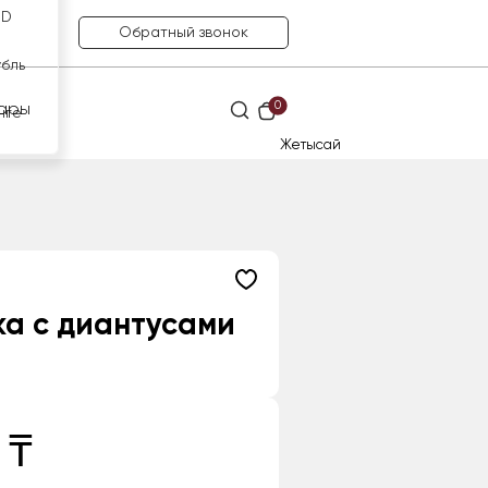
SD
Обратный звонок
убль
0
ары
нге
Жетысай
а с диантусами
 ₸