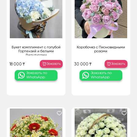
Букет комплимент с голубой
Коробочка с Пионовидными
Гортензий и белыми
розами
Диантусами
Заказать
Заказать
18 000 ₸
30 000 ₸
Заказать по
Заказать по
WhatsApp
WhatsApp