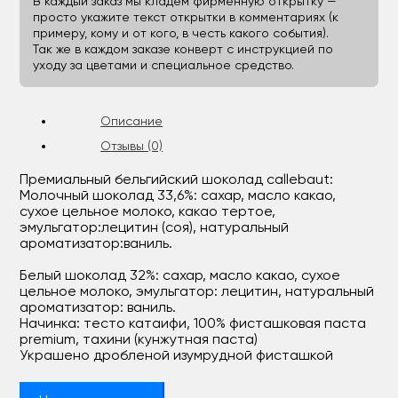
В каждый заказ мы кладём фирменную открытку —
просто укажите текст открытки в комментариях (к
примеру, кому и от кого, в честь какого события).
Так же в каждом заказе конверт с инструкцией по
уходу за цветами и специальное средство.
Описание
Отзывы (0)
Премиальный бельгийский шоколад callebaut:
Молочный шоколад 33,6%: сахар, масло какао,
сухое цельное молоко, какао тертое,
эмульгатор:лецитин (соя), натуральный
ароматизатор:ваниль.
Белый шоколад 32%: сахар, масло какао, сухое
цельное молоко, эмульгатор: лецитин, натуральный
ароматизатор: ваниль.
Начинка: тесто катаифи, 100% фисташковая паста
premium, тахини (кунжутная паста)
Украшено дробленой изумрудной фисташкой