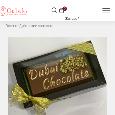
0
Жетысай
Главная
Дубайский шоколад